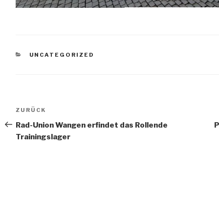
KATEGORIEN
UNCATEGORIZED
Beitragsnavigation
Vorheriger
ZURÜCK
Beitrag
Rad-Union Wangen erfindet das Rollende
P
Trainingslager