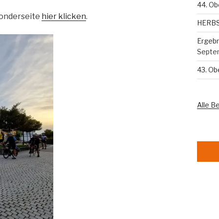
44. Ob
 Sonderseite
hier klicken
.
HERB
Ergebn
Septe
43. O
Alle B