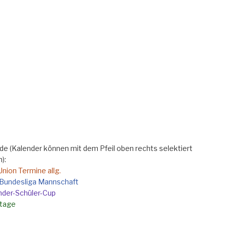
e (Kalender können mit dem Pfeil oben rechts selektiert
):
Union Termine allg.
e Bundesliga Mannschaft
nder-Schüler-Cup
rtage