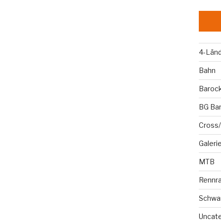
4-Län
Bahn
Baroc
BG Ba
Cross/
Galeri
MTB
Rennr
Schwa
Uncat