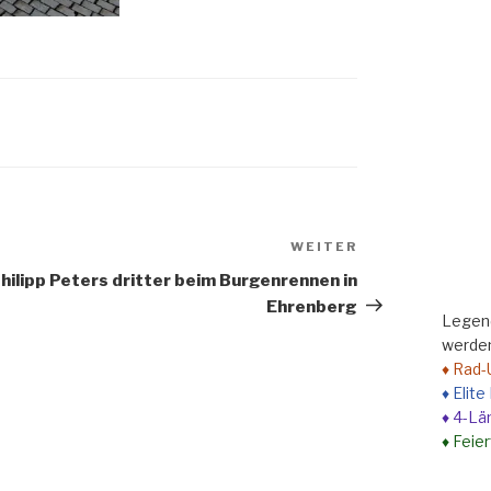
WEITER
Nächster
Beitrag
hilipp Peters dritter beim Burgenrennen in
Ehrenberg
Legend
werden
♦ Rad-
♦ Elit
♦ 4-Lä
♦ Feie