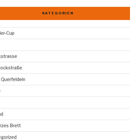
KATEGORIEN
der-Cup
kstrasse
rockstraße
 Querfeldein
e
ad
rzes Brett
egorized