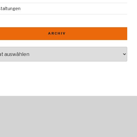
staltungen
ARCHIV
v