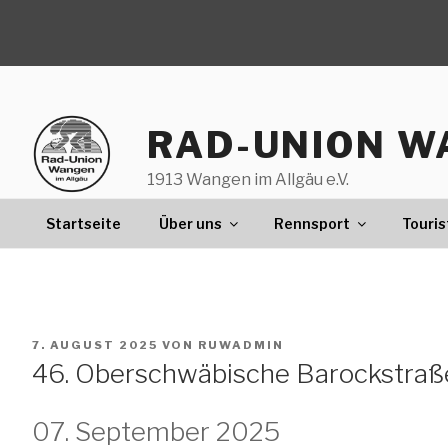
Zum
Inhalt
springen
RAD-UNION W
1913 Wangen im Allgäu e.V.
Startseite
Über uns
Rennsport
Touris
VERÖFFENTLICHT
7. AUGUST 2025
VON
RUWADMIN
AM
46. Oberschwäbische Barockstraß
07. September 2025