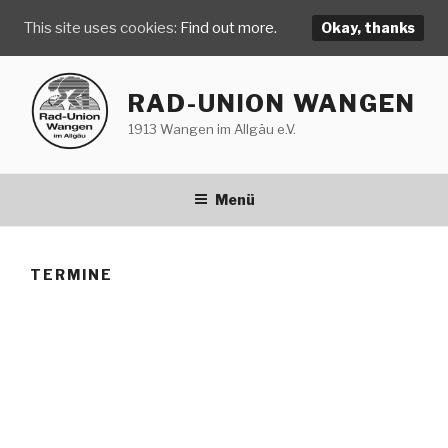
This site uses cookies:
Find out more.
Okay, thanks
Zum
Inhalt
RAD-UNION WANGEN
springen
1913 Wangen im Allgäu e.V.
Menü
TERMINE