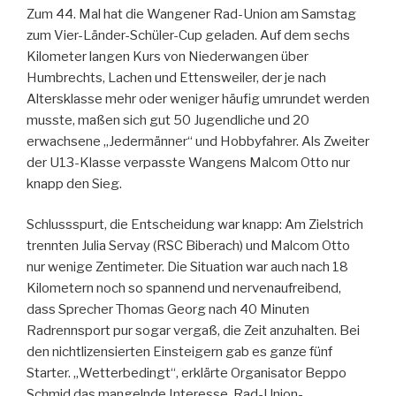
Zum 44. Mal hat die Wangener Rad-Union am Samstag
zum Vier-Länder-Schüler-Cup geladen. Auf dem sechs
Kilometer langen Kurs von Niederwangen über
Humbrechts, Lachen und Ettensweiler, der je nach
Altersklasse mehr oder weniger häufig umrundet werden
musste, maßen sich gut 50 Jugendliche und 20
erwachsene „Jedermänner“ und Hobbyfahrer. Als Zweiter
der U13-Klasse verpasste Wangens Malcom Otto nur
knapp den Sieg.
Schlussspurt, die Entscheidung war knapp: Am Zielstrich
trennten Julia Servay (RSC Biberach) und Malcom Otto
nur wenige Zentimeter. Die Situation war auch nach 18
Kilometern noch so spannend und nervenaufreibend,
dass Sprecher Thomas Georg nach 40 Minuten
Radrennsport pur sogar vergaß, die Zeit anzuhalten. Bei
den nichtlizensierten Einsteigern gab es ganze fünf
Starter. „Wetterbedingt“, erklärte Organisator Beppo
Schmid das mangelnde Interesse. Rad-Union-