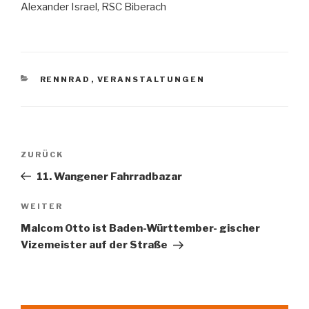
Alexander Israel, RSC Biberach
KATEGORIEN
RENNRAD
,
VERANSTALTUNGEN
Beitragsnavigation
Vorheriger
ZURÜCK
Beitrag
11. Wangener Fahrradbazar
Nächster
WEITER
Beitrag
Malcom Otto ist Baden-Württember- gischer
Vizemeister auf der Straße