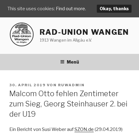
This site uses cookies:
Find out more.
Okay, thanks
Zum
Inhalt
RAD-UNION WANGEN
springen
1913 Wangen im Allgäu e.V.
Menü
VERÖFFENTLICHT
30. APRIL 2019
VON
RUWADMIN
AM
Malcom Otto fehlen Zentimeter
zum Sieg, Georg Steinhauser 2. bei
der U19
Ein Bericht von Susi Weber auf
SZON.de
(29.04.2019)