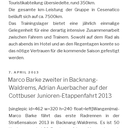
Touristikabteilung übersiedelte, rund 350km.
Die gesamte km-Leistung der Gruppe in Cesenatico
beläuft sich auf ca. 7500km.
Das Trainingslager bietet eine jährlich einmalige
Gelegenheit für eine derartig intensive Zusammenarbeit
zwischen Fahrern und Trainern. Sowohl auf dem Rad als
auch abends im Hotel und an den Regentagen konnte so
das nötige Vertrauen für die kommende Saison gefestigt
werden.
VERÖFFENTLICHT
7. APRIL 2013
AM
Marco Barke zweiter in Backnang-
Waldrems, Adrian Auerbacher auf der
Cottbuser Junioren-Etappenfahrt 2013
[singlepic id=462 w=320 h=240 float=left]Wangen(ma)-
Marco Barke fährt das erste Radrennen in der
Straßensaison 2013 in Backnang-Waldrems. Es ist 50