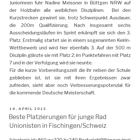
Juniorinnen fuhr Nadine Meissner in Büttgen NRW auf
der Holzbahn alle weiblichen Disziplinen. Bei den
Kurzstrecken gewinnt sie, trotz Schwerpunkt Ausdauer,
die 200m Qualifizierung. Nach insgesamt sechs
Ausscheidungsläufen im Sprint erkämpft sie sich den 3.
Platz. Erstmalig startet sie in einem sogenannten Keirin-
Wettbewerb und wird hier ebenfalls 3. Auf der 500 m
Disziplin glänzte sie mit Platz 2; im Punktefahren mit Platz
7 und in der Verfolgung wird sie neunte.
Für die kurze Vorbereitungszeit die ihr neben der Schule
geblieben ist, ist sie mit ihren Ergebnissen zwar
zufrieden, sieht aber noch Verbesserungspotenzial für
die kommende Deutsche Meisterschaft.
VERÖFFENTLICHT
14. APRIL 2013
AM
Beste Platzierungen für junge Rad
Unionisten in Fischingen/Schweiz
[singlepic id=460 w=320 h=240 float=right]Wangen (ma)