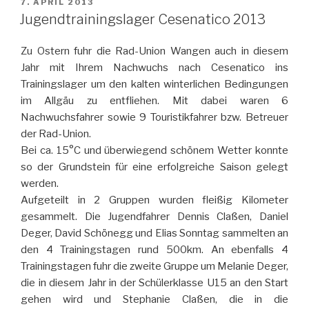
VERÖFFENTLICHT
7. APRIL 2013
AM
Jugendtrainingslager Cesenatico 2013
Zu Ostern fuhr die Rad-Union Wangen auch in diesem
Jahr mit Ihrem Nachwuchs nach Cesenatico ins
Trainingslager um den kalten winterlichen Bedingungen
im Allgäu zu entfliehen. Mit dabei waren 6
Nachwuchsfahrer sowie 9 Touristikfahrer bzw. Betreuer
der Rad-Union.
Bei ca. 15°C und überwiegend schönem Wetter konnte
so der Grundstein für eine erfolgreiche Saison gelegt
werden.
Aufgeteilt in 2 Gruppen wurden fleißig Kilometer
gesammelt. Die Jugendfahrer Dennis Claßen, Daniel
Deger, David Schönegg und Elias Sonntag sammelten an
den 4 Trainingstagen rund 500km. An ebenfalls 4
Trainingstagen fuhr die zweite Gruppe um Melanie Deger,
die in diesem Jahr in der Schülerklasse U15 an den Start
gehen wird und Stephanie Claßen, die in die