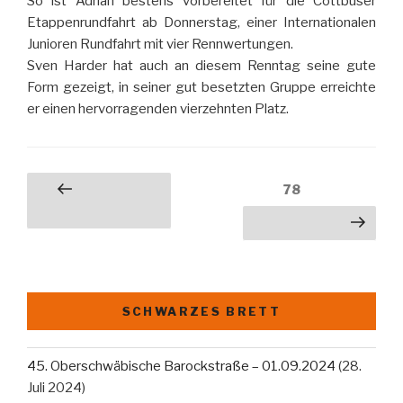
So ist Adrian bestens vorbereitet für die Cottbuser
Etappenrundfahrt ab Donnerstag, einer Internationalen
Junioren Rundfahrt mit vier Rennwertungen.
Sven Harder hat auch an diesem Renntag seine gute
Form gezeigt, in seiner gut besetzten Gruppe erreichte
er einen hervorragenden vierzehnten Platz.
Beitragsnavigation
Seite
78
Vorherige
Seite
Nächste Seite
SCHWARZES BRETT
45. Oberschwäbische Barockstraße – 01.09.2024
(28.
Juli 2024)