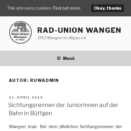
This site uses cookies:
Find out more.
Okay, thanks
Zum
Inhalt
RAD-UNION WANGEN
springen
1913 Wangen im Allgäu e.V.
Menü
AUTOR:
RUWADMIN
VERÖFFENTLICHT
21. APRIL 2013
AM
Sichtungsrennen der Juniorinnen auf der
Bahn in Büttgen
Wangen (ma)- Bei dem jährlichen Sichtungsrennen der