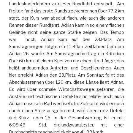
Landeskaderfahrern zu dieser Rundfahrt entsandt. Am
Freitag fand das erste Rundstreckenrennen über 77,2 km
statt, der Kurs war absolut flach, wie auch die anderen
Rennen dieser Rundfahrt. Adrian kann in so einem flachen
Gelände nicht seine ganze Stärke zeigen. Das Tempo
war hoch, Adrian kam auf den 23.Platz. Am
Samstagmorgen folgte ein 11,4 km Zeitfahren bei dem
Adrian 26. wurde. Am Samstagnachmittag ein Kriterium
über 60 km auf einem Kurs von nur einem Km Länge, das
heißt andauerndes Antreten und Beschleunigen. Auch
hier erreicht Adrian den 23.Platz. Am Sonntag folgt das
Abschlussrennen über 120 km, diese Länge liegt Adrian.
Es wird über schmale Wirtschaftswege gefahren, die
Ausfälle und technischen Defekte sind relativ hoch, auch
Adrian muss sein Rad wechseln. Im Zielsprint wird er noch
durch einen Sturz ausgebremst, wird aber trotz Defekt
und Sturz noch 15. In der Gesamtwertung ist er mit
6:09:49 Std. dreiundzwanzigster, mit einer
Durchschnittsgeschwindigkeit von 41.99 km/h.