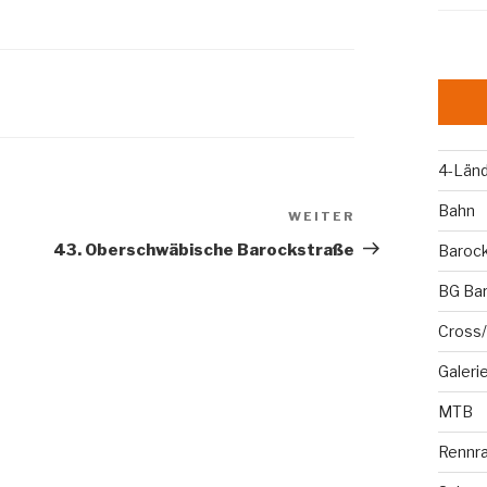
4-Län
Bahn
WEITER
Nächster
Beitrag
43. Oberschwäbische Barockstraße
Baroc
BG Ba
Cross/
Galeri
MTB
Rennr