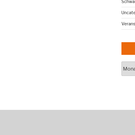
Schwa
Uncat
Veran
Archi