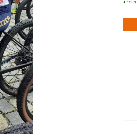
♦ Feie