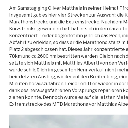
Am Samstag ging Oliver Mattheis in seiner Heimat Pf
Insgesamt gab es hier vier Strecken zur Auswahl: die 
Marathonstrecke und die Extremstrecke. Nachdem Matth
Kurzstrecke gewonnen hat, hat er sich in den darauff
konzentriert. Leider begleitet ihn jährlich das Pech, 
Abfahrt zu erleiden, so dass er die Marathondistanz mi
Platz 2 abgeschlossen hat. Dieses Jahr konzentrierte 
78km und ca 2600 hm bestritten werden. Gleich nach 
setzte sich Mattheis mit Matthias Alberti von den Ver
wurde schließlich im gesamten Rennverlauf nicht mehr
beim letzten Anstieg, wieder auf den Breitenberg, eine
Minuten herauszufahren. Leider erlitt er wieder in der
dank des herausgefahrenen Vorsprungs reparieren kon
ziehen konnte. Dennoch wurde es auf die letzten Met
Extremstrecke des MTB Marathons vor Matthias Alber