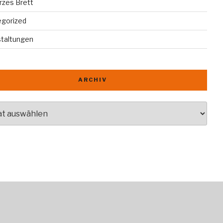
rzes Brett
egorized
staltungen
ARCHIV
v