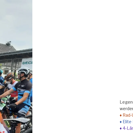
Legend
werden
♦ Rad-
♦ Elit
♦ 4-Lä