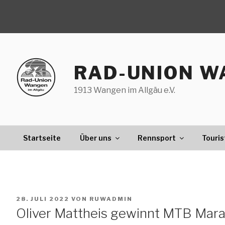
Zum
Inhalt
springen
RAD-UNION W
1913 Wangen im Allgäu e.V.
Startseite
Über uns
Rennsport
Touris
VERÖFFENTLICHT
28. JULI 2022
VON
RUWADMIN
AM
Oliver Mattheis gewinnt MTB Mara