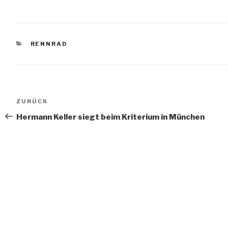
KATEGORIEN
RENNRAD
Beitragsnavigation
Vorheriger
ZURÜCK
Beitrag
Hermann Keller siegt beim Kriterium in München