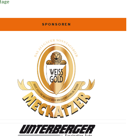
rtage
SPONSOREN