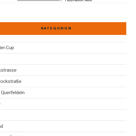
KATEGORIEN
der-Cup
kstrasse
rockstraße
 Querfeldein
e
ad