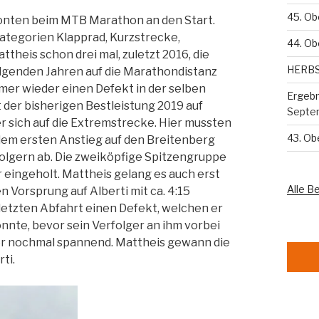
45. Ob
ronten beim MTB Marathon an den Start.
Kategorien Klapprad, Kurzstrecke,
44. Ob
eis schon drei mal, zuletzt 2016, die
HERB
olgenden Jahren auf die Marathondistanz
immer wieder einen Defekt in der selben
Ergebn
t der bisherigen Bestleistung 2019 auf
Septe
er sich auf die Extremstrecke. Hier mussten
43. O
dem ersten Anstieg auf den Breitenberg
folgern ab. Die zweiköpfige Spitzengruppe
 eingeholt. Mattheis gelang es auch erst
Alle B
n Vorsprung auf Alberti mit ca. 4:15
 letzten Abfahrt einen Defekt, welchen er
nte, bevor sein Verfolger an ihm vorbei
er nochmal spannend. Mattheis gewann die
ti.