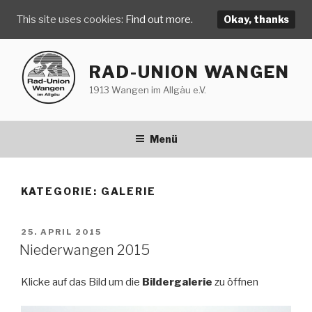
This site uses cookies:
Find out more.
Okay, thanks
Zum
Inhalt
RAD-UNION WANGEN
springen
1913 Wangen im Allgäu e.V.
Menü
KATEGORIE:
GALERIE
VERÖFFENTLICHT
25. APRIL 2015
AM
Niederwangen 2015
Klicke auf das Bild um die
Bildergalerie
zu öffnen