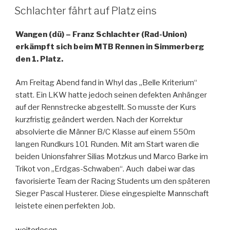
AM
Schlachter fährt auf Platz eins
Wangen (dü) – Franz Schlachter (Rad-Union)
erkämpft sich beim MTB Rennen in Simmerberg
den 1. Platz.
Am Freitag Abend fand in Whyl das „Belle Kriterium“
statt. Ein LKW hatte jedoch seinen defekten Anhänger
auf der Rennstrecke abgestellt. So musste der Kurs
kurzfristig geändert werden. Nach der Korrektur
absolvierte die Männer B/C Klasse auf einem 550m
langen Rundkurs 101 Runden. Mit am Start waren die
beiden Unionsfahrer Silias Motzkus und Marco Barke im
Trikot von „Erdgas-Schwaben“. Auch dabei war das
favorisierte Team der Racing Students um den späteren
Sieger Pascal Husterer. Diese eingespielte Mannschaft
leistete einen perfekten Job.
„Schlachter
weiterlesen