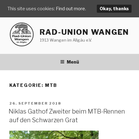
This site uses cookies:
Find out more.
Okay, thanks
Zum
Inhalt
RAD-UNION WANGEN
springen
1913 Wangen im Allgäu e.V.
Menü
KATEGORIE:
MTB
VERÖFFENTLICHT
26. SEPTEMBER 2018
AM
Niklas Gathof Zweiter beim MTB-Rennen
auf den Schwarzen Grat