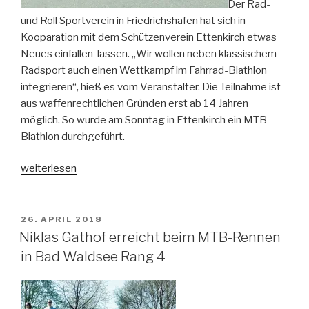
Der Rad-
und Roll Sportverein in Friedrichshafen hat sich in
Kooparation mit dem Schützenverein Ettenkirch etwas
Neues einfallen lassen. „Wir wollen neben klassischem
Radsport auch einen Wettkampf im Fahrrad-Biathlon
integrieren“, hieß es vom Veranstalter. Die Teilnahme ist
aus waffenrechtlichen Gründen erst ab 14 Jahren
möglich. So wurde am Sonntag in Ettenkirch ein MTB-
Biathlon durchgeführt.
„Niklas
weiterlesen
Gathof
gewinnt
MTB-
VERÖFFENTLICHT
26. APRIL 2018
AM
Biathlon
Niklas Gathof erreicht beim MTB-Rennen
Rennen“
in Bad Waldsee Rang 4