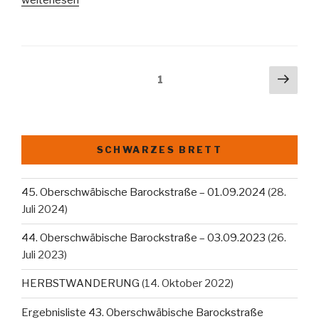
fährt
auf
Platz
eins“
Beitragsnavigation
Näch
Seite
1
Seit
SCHWARZES BRETT
45. Oberschwäbische Barockstraße – 01.09.2024
(28.
Juli 2024)
44. Oberschwäbische Barockstraße – 03.09.2023
(26.
Juli 2023)
HERBSTWANDERUNG
(14. Oktober 2022)
Ergebnisliste 43. Oberschwäbische Barockstraße