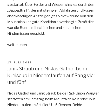
gestartet. Über Felder und Wiesen ging es durch den
„Saubadtrail`“, der mit steinigen Abfahrten und kurzen
aber knackigen Anstiegen gespickt war und von den
Mountainbiker gute Kondition abverlangte. Zusätzlich
war die Runde mit natürlichen und künstlichen
Hindernissen gespickt.
„Niklas
weiterlesen
Gathof
erreicht
beim
VERÖFFENTLICHT
17. JULI 2017
AM
MTB-
Janik Straub und Niklas Gathof beim
Rennen
Kreiscup in Niederstaufen auf Rang vier
in
und fünf
Bad
Waldsee
Niklas Gathof und Janik Straub beide Rad-Union Wangen
Rang
starteten am Samstag beim Mountainbike Kreiscup in
4“
Niederstaufen im Schüler U-15 Rennen. Beide