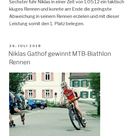
Sechster fuhr Niklas in einer Zeit von 1:05:12 ein taktisch
kluges Rennen und konnte am Ende die geringste
Abweichung in seinem Rennen erzielen und mit dieser
Leistung somit den 1. Platz belegen.
VERÖFFENTLICHT
26. JULI 2018
AM
Niklas Gathof gewinnt MTB-Biathlon
Rennen