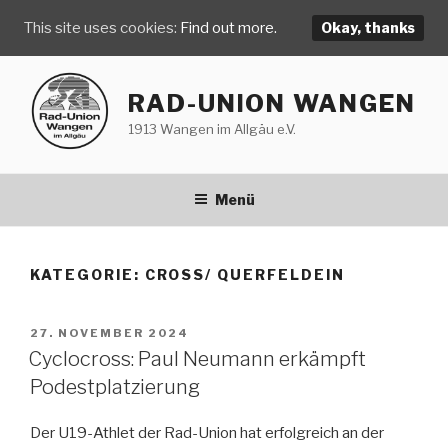
This site uses cookies:
Find out more.
Okay, thanks
Zum
Inhalt
RAD-UNION WANGEN
springen
1913 Wangen im Allgäu e.V.
Menü
KATEGORIE:
CROSS/ QUERFELDEIN
VERÖFFENTLICHT
27. NOVEMBER 2024
AM
Cyclocross: Paul Neumann erkämpft
Podestplatzierung
Der U19-Athlet der Rad-Union hat erfolgreich an der