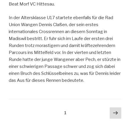
Beat Morf VC Hittesau.
In der Altersklasse U17 startete ebenfalls für die Rad
Union Wangen Dennis Claßen, der sein erstes
internationales Crossrennen an diesem Sonntag in
Madiswil bestritt. Er fuhr sich im Laufe der ersten drei
Runden trotz morastigem und damit kräftezehrendem
Parcours ins Mittelfeld vor. In der vierten und letzten
Runde hatte der junge Wangener aber Pech, er stürzte in
einer schwierigen Passage schwer und zog sich dabei
einen Bruch des Schlüsselbeines zu, was für Dennis leider
das Aus für dieses Rennen bedeutete.
Beitragsnavigation
Näch
Seite
1
Seit