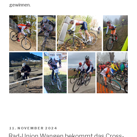
gewinnen.
VERÖFFENTLICHT
11. NOVEMBER 2024
AM
Rad-Union Wangen bekommt das Cross-