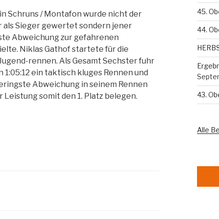
45. Ob
in Schruns / Montafon wurde nicht der
 als Sieger gewertet sondern jener
44. Ob
ngste Abweichung zur gefahrenen
HERB
elte. Niklas Gathof startete für die
ugend-rennen. Als Gesamt Sechster fuhr
Ergebn
on 1:05:12 ein taktisch kluges Rennen und
Septe
geringste Abweichung in seinem Rennen
43. O
r Leistung somit den 1. Platz belegen.
Alle B