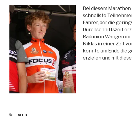
Bei diesem Marathon 
schnellste Teilnehmer
Fahrer, der die geri
Durchschnittszeit erzi
Radunion Wangen im J
Niklas in einer Zeit v
konnte am Ende die 
erzielen und mit diese
KATEGORIEN
MTB