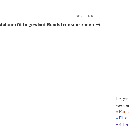
WEITER
Nächster
Beitrag
Malcom Otto gewinnt Rundstreckenrennen
Legend
werden
♦ Rad-
♦ Elit
♦ 4-Lä