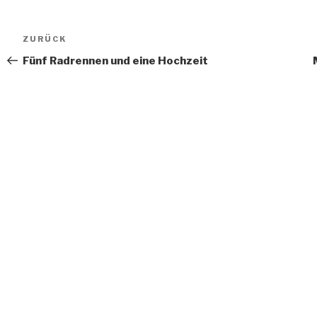
Beitragsnavigation
Vorheriger
ZURÜCK
Beitrag
Fünf Radrennen und eine Hochzeit