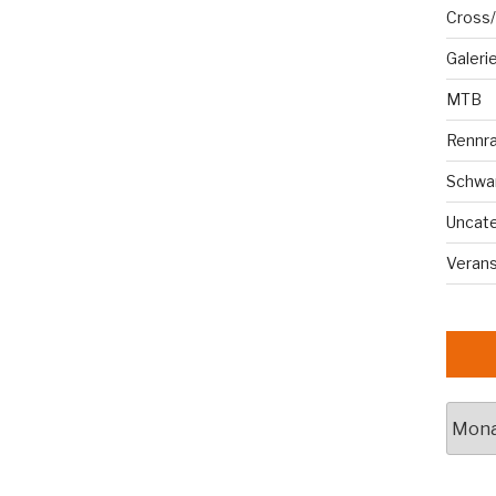
Cross/
Galeri
MTB
Rennr
Schwa
Uncat
Veran
Archi