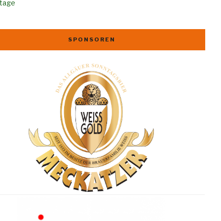
rtage
SPONSOREN