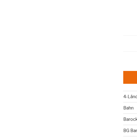
4-Län
Bahn
Baroc
BG Ba