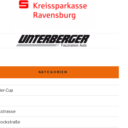
KATEGORIEN
der-Cup
kstrasse
rockstraße