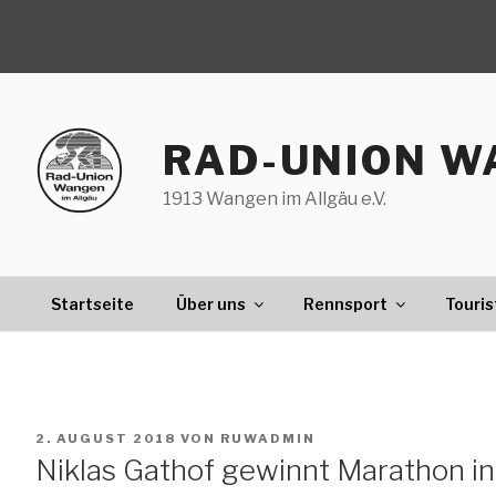
Zum
Inhalt
springen
RAD-UNION W
1913 Wangen im Allgäu e.V.
Startseite
Über uns
Rennsport
Touris
VERÖFFENTLICHT
2. AUGUST 2018
VON
RUWADMIN
AM
Niklas Gathof gewinnt Marathon i