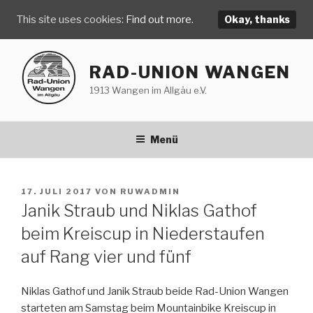
This site uses cookies:
Find out more.
Okay, thanks
Zum
Inhalt
RAD-UNION WANGEN
springen
1913 Wangen im Allgäu e.V.
Menü
VERÖFFENTLICHT
17. JULI 2017
VON
RUWADMIN
AM
Janik Straub und Niklas Gathof
beim Kreiscup in Niederstaufen
auf Rang vier und fünf
Niklas Gathof und Janik Straub beide Rad-Union Wangen
starteten am Samstag beim Mountainbike Kreiscup in