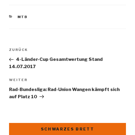
KATEGORIEN
MTB
Beitragsnavigation
Vorheriger
ZURÜCK
Beitrag
4-Länder-Cup Gesamtwertung Stand
14.07.2017
Nächster
WEITER
Beitrag
Rad-Bundesliga: Rad-Union Wangen kämpft sich
auf Platz 10
SCHWARZES BRETT