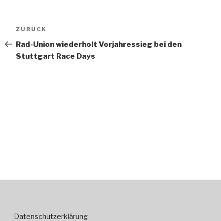
Beitragsnavigation
Vorheriger
ZURÜCK
Beitrag
Rad-Union wiederholt Vorjahressieg bei den
Stuttgart Race Days
Datenschutzerklärung