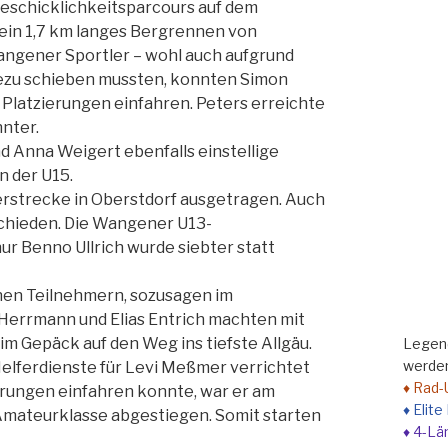
Geschicklichkeitsparcours auf dem
 ein 1,7 km langes Bergrennen von
ngener Sportler – wohl auch aufgrund
ezu schieben mussten, konnten Simon
n Platzierungen einfahren. Peters erreichte
hnter.
nd Anna Weigert ebenfalls einstellige
n der U15.
lerstrecke in Oberstdorf ausgetragen. Auch
schieden. Die Wangener U13-
ur Benno Ullrich wurde siebter statt
nen Teilnehmern, sozusagen im
errmann und Elias Entrich machten mit
m Gepäck auf den Weg ins tiefste Allgäu.
Legend
werden
elferdienste für Levi Meßmer verrichtet
♦ Rad-
erungen einfahren konnte, war er am
♦ Elit
 Amateurklasse abgestiegen. Somit starten
♦ 4-Lä