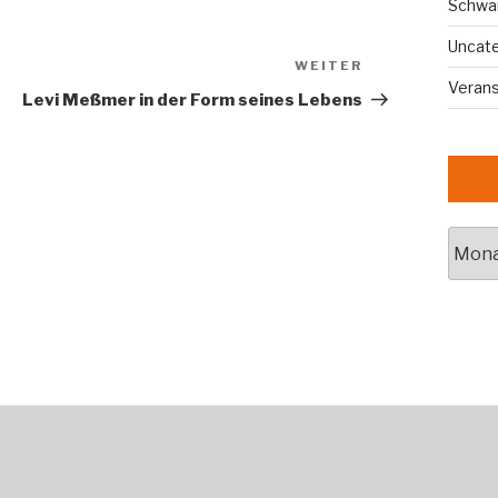
Schwa
Uncat
WEITER
Nächster
Veran
Beitrag
Levi Meßmer in der Form seines Lebens
Archi