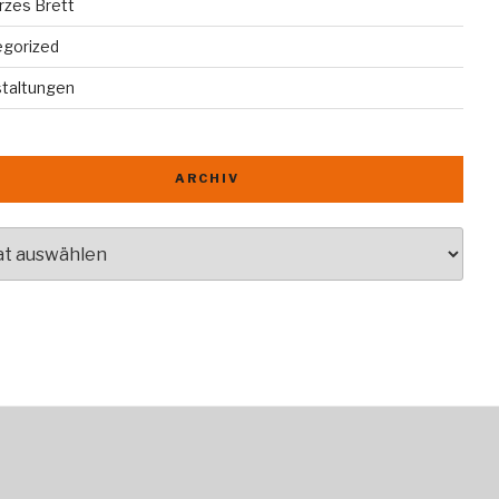
rzes Brett
egorized
staltungen
ARCHIV
v