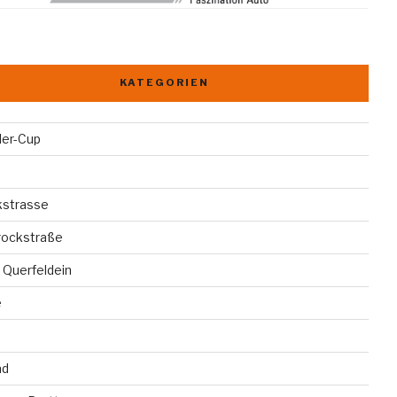
KATEGORIEN
der-Cup
kstrasse
rockstraße
 Querfeldein
e
ad