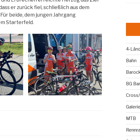
ass er zurück fiel, schließlich aus dem
Für beide, dem jungen Jahrgang
m Starterfeld.
4-Län
Bahn
Baroc
BG Ba
Cross/
Galeri
MTB
Rennr