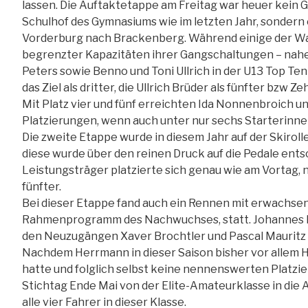
lassen. Die Auftaktetappe am Freitag war heuer kein 
Schulhof des Gymnasiums wie im letzten Jahr, sondern
Vorderburg nach Brackenberg. Während einige der Wa
begrenzter Kapazitäten ihrer Gangschaltungen – nah
Peters sowie Benno und Toni Ullrich in der U13 Top Te
das Ziel als dritter, die Ullrich Brüder als fünfter bzw Ze
Mit Platz vier und fünf erreichten Ida Nonnenbroich u
Platzierungen, wenn auch unter nur sechs Starterinne
Die zweite Etappe wurde in diesem Jahr auf der Skirol
diese wurde über den reinen Druck auf die Pedale ent
Leistungsträger platzierte sich genau wie am Vortag, n
fünfter.
Bei dieser Etappe fand auch ein Rennen mit erwachse
Rahmenprogramm des Nachwuchses, statt. Johannes H
den Neuzugängen Xaver Brochtler und Pascal Mauritz i
Nachdem Herrmann in dieser Saison bisher vor allem H
hatte und folglich selbst keine nennenswerten Platzi
Stichtag Ende Mai von der Elite-Amateurklasse in die
alle vier Fahrer in dieser Klasse.