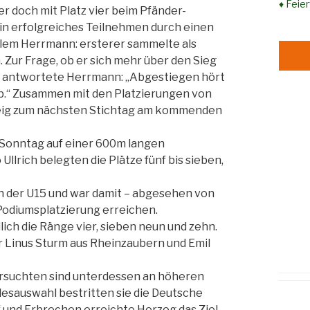
♦ Feie
r doch mit Platz vier beim Pfänder-
in erfolgreiches Teilnehmen durch einen
allem Herrmann: ersterer sammelte als
 Zur Frage, ob er sich mehr über den Sieg
, antwortete Herrmann: „Abgestiegen hört
ub.“ Zusammen mit den Platzierungen von
steig zum nächsten Stichtag am kommenden
Sonntag auf einer 600m langen
Ullrich belegten die Plätze fünf bis sieben,
 in der U15 und war damit – abgesehen von
Podiumsplatzierung erreichen.
ich die Ränge vier, sieben neun und zehn.
 Linus Sturm aus Rheinzaubern und Emil
ersuchten sind unterdessen an höheren
esauswahl bestritten sie die Deutsche
 und Erbrechen erreichte Herzog das Ziel