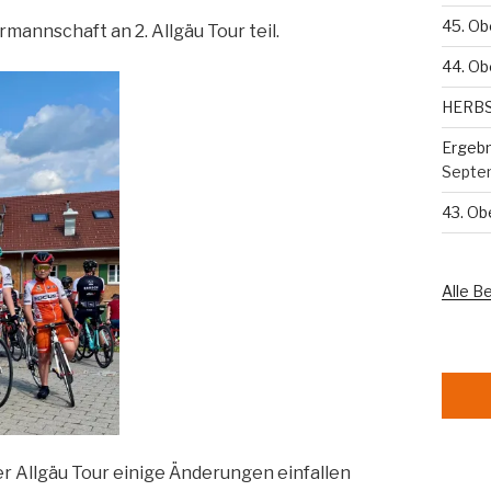
45. Ob
nnschaft an 2. Allgäu Tour teil.
44. Ob
HERB
Ergebn
Septe
43. O
Alle B
er Allgäu Tour einige Änderungen einfallen