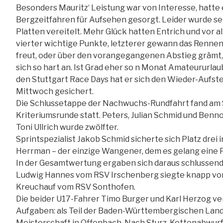
Besonders Mauritz‘ Leistung war von Interesse, hatte e
Bergzeitfahren für Aufsehen gesorgt. Leider wurde se
Platten vereitelt. Mehr Glück hatten Entrich und vor 
vierter wichtige Punkte, letzterer gewann das Rennen.
freut, oder über den vorangegangenen Abstieg grämt
sich so hart an. Ist Grad eher so n Monat Amateururla
den Stuttgart Race Days hat er sich den Wieder-Auf
Mittwoch gesichert.
Die Schlussetappe der Nachwuchs-Rundfahrt fand am 
Kriteriumsrunde statt. Peters, Julian Schmid und Benno 
Toni Ullrich wurde zwölfter.
Sprintspezialist Jakob Schmid sicherte sich Platz drei
Herrman – der einzige Wangener, dem es gelang eine 
In der Gesamtwertung ergaben sich daraus schlussendl
Ludwig Hannes vom RSV Irschenberg siegte knapp vor
Kreuchauf vom RSV Sonthofen.
Die beider U17-Fahrer Timo Burger und Karl Herzog v
Aufgaben: als Teil der Baden-Württembergischen Land
Meisterschaft in Offenbach. Nach Sturz, Kettenabwurf