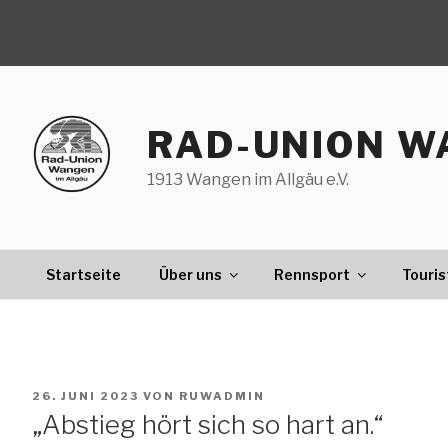
Zum
Inhalt
springen
RAD-UNION W
1913 Wangen im Allgäu e.V.
Startseite
Über uns
Rennsport
Touris
VERÖFFENTLICHT
26. JUNI 2023
VON
RUWADMIN
AM
„Abstieg hört sich so hart an.“