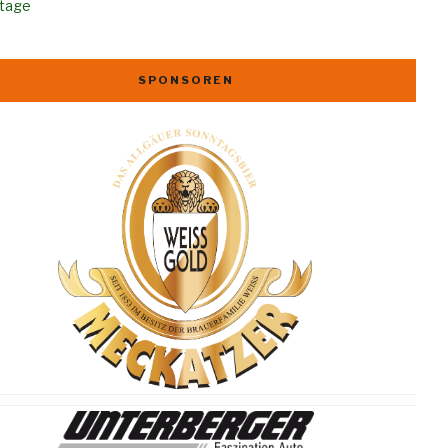
rtage
SPONSOREN