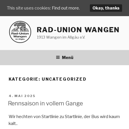
This site uses cookies:
Find out more.
Okay, thanks
Zum
Inhalt
RAD-UNION WANGEN
springen
1913 Wangen im Allgäu e.V.
Menü
KATEGORIE:
UNCATEGORIZED
VERÖFFENTLICHT
4. MAI 2025
AM
Rennsaison in vollem Gange
Wir hechten von Startlinie zu Startlinie, der Bus wird kaum
kalt..