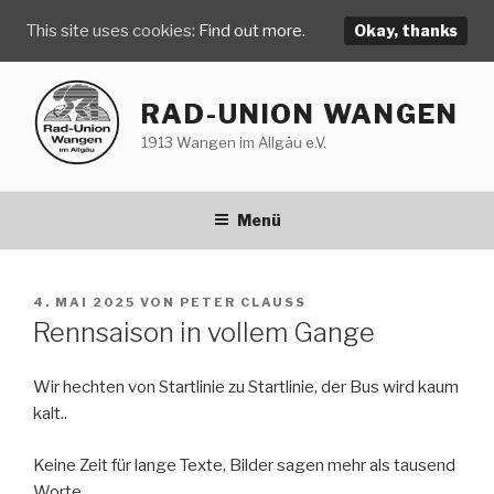
This site uses cookies:
Find out more.
Okay, thanks
Zum
Inhalt
RAD-UNION WANGEN
springen
1913 Wangen im Allgäu e.V.
Menü
VERÖFFENTLICHT
4. MAI 2025
VON
PETER CLAUSS
AM
Rennsaison in vollem Gange
Wir hechten von Startlinie zu Startlinie, der Bus wird kaum
kalt..
Keine Zeit für lange Texte, Bilder sagen mehr als tausend
Worte.