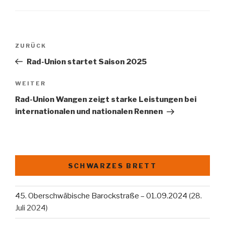
Beitragsnavigation
Vorheriger
ZURÜCK
Beitrag
Rad-Union startet Saison 2025
Nächster
WEITER
Beitrag
Rad-Union Wangen zeigt starke Leistungen bei
internationalen und nationalen Rennen
SCHWARZES BRETT
45. Oberschwäbische Barockstraße – 01.09.2024
(28.
Juli 2024)