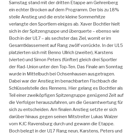
Samstag stand mit der dritten Etappe am Gehrenberg
ein echter Brocken auf dem Programm. Der bis zu 18%
steile Anstieg und die erste kleine Sommerhitze
verlangte den Sportlern einiges ab. Xaver Bochtler hielt
sich in der Spitzengruppe und überquerte – ebenso wie
Boch in der U17 – als sechster das Ziel, womit er im
Gesamtklassement auf Rang zwölf vorrückte. In der U15
platzierten sich mit Benno Ullrich (zweiter), Karstens
(vierter) und Simon Peters (fünfter) gleich drei Sportler
der Rad-Union unter den Top-Ten. Das Finale am Sonntag
wurde in Mittelbuch bei Ochsenhausen ausgetragen.
Dabei war der Anstieg im benachbarten Fischbach die
Schlüsselstelle des Rennens. Hier gelang es Bochtler als
Teil einer zweiköpfigen Spitzengruppe genügend Zeit auf
die Verfolger herauszufahren, um die Gesamtwertung für
sich zu entscheiden. Am finalen Anstieg setzte er sich
darüber hinaus gegen seinen Mitstreiter Lukas Walzer
vom KJC Ravensburg durch und gewann die Etappe.
Boch belegt in der U17 Rang neun, Karstens, Peters und