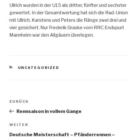
Ullrich wurden in der U15 als dritter, fünfter und sechster
gewertet. In der Gesamtwertung hat sich die Rad-Union
mit Ullrich, Karstens und Peters die Ränge zwei drei und
vier gesichert. Nur Frederik Graske vom RRC Endspurt
Mannheim war den Allgäuern überlegen.
KATEGORIEN
UNCATEGORIZED
Beitragsnavigation
Vorheriger
ZURÜCK
Beitrag
Rennsaison in vollem Gange
Nächster
WEITER
Beitrag
Deutsche Meisterschaft – Pfänderrennen –