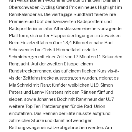
Am vergangenen Wochenende stand mit dem Uhlmann
Oberschwaben Cycling Grand Prix ein neues Highlight im
Rennkalender an. Die viertägige Rundfahrt feierte ihre
Premiere und bot den lizenzierten Radsportlern und
Radsportlerinnen aller Altersklassen eine hervorragende
Plattform, sich unter Etappenbedingungen zu beweisen.
Beim Einzelzeitfahren über 13,4 Kilometer nahe Bad
Schussenried an Christi Himmelfahrt erzielte
Schmidberger mit einer Zeit von 17 Minuten 11 Sekunden
Rang acht. Auf der zweiten Etappe, einem
Rundstreckenrennen, das auf einem flachen Kurs vis-à-
vis der Zeitfahrstrecke ausgetragen wurden, gelang es
Mia Schmid mit Rang fünf der weiblichen U19, Simon
Peters und Lenny Karstens mit den Rängen fünf und
sieben, sowie Johannes Boch mit Rang neun der U17
weitere Top Ten Platzierungen für die Rad-Union
einzufahren. Das Rennen der Elite musste aufgrund
zahlreicher Stürze und damit notwendiger
Rettungswageneinsätze abgebrochen werden. Am