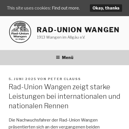
This site uses cookies:
Find out more.
Okay, thanks
Zum
Inhalt
RAD-UNION WANGEN
springen
1913 Wangen im Allgäu e.V.
Menü
VERÖFFENTLICHT
5. JUNI 2025
VON
PETER CLAUSS
AM
Rad-Union Wangen zeigt starke
Leistungen bei internationalen und
nationalen Rennen
Die Nachwuchsfahrer der Rad-Union Wangen
präsentierten sich an den vergangenen beiden