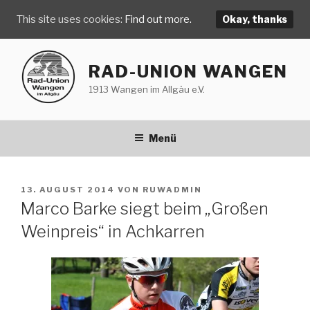
This site uses cookies:
Find out more.
Okay, thanks
Zum
Inhalt
RAD-UNION WANGEN
springen
1913 Wangen im Allgäu e.V.
Menü
VERÖFFENTLICHT
13. AUGUST 2014
VON
RUWADMIN
AM
Marco Barke siegt beim „Großen
Weinpreis“ in Achkarren