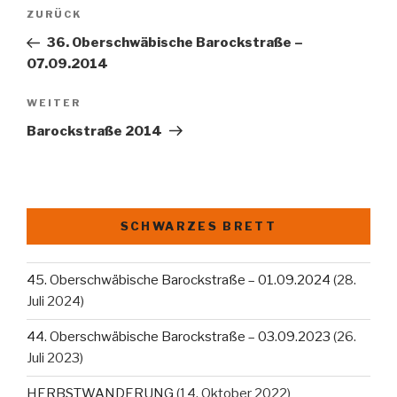
Beitragsnavigation
Vorheriger
ZURÜCK
Beitrag
36. Oberschwäbische Barockstraße –
07.09.2014
Nächster
WEITER
Beitrag
Barockstraße 2014
SCHWARZES BRETT
45. Oberschwäbische Barockstraße – 01.09.2024
(28.
Juli 2024)
44. Oberschwäbische Barockstraße – 03.09.2023
(26.
Juli 2023)
HERBSTWANDERUNG
(14. Oktober 2022)