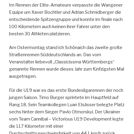
Im Rennen der Elite-Amateure verpasste die Wangener
Equipe um Xaver Bochtler und Adrian Schmidberger die
entscheidende Spitzengruppe und konnte im finale nach
100 Kilometern auch keinen ihrer Fahrer unter den
besten 30 Athleten platzieren.
Am Ostermontag stand ich Schönaich das zweite große
Straßenrennen Süddeutschlands an. Das vom
Veranstalter liebevoll „Classicissma Württembergs“
genannte Rennen wurde dieses Jahr zum fünfzigsten Mal
ausgetragen.
Für die U19 war es das erste Bundesligarennen der noch
jungen Saison. Timo Burger sprintete im Hauptfeld auf
Rang 18. Sein Teamkollegen Luan Elsässer belegte Platz
sechs hinter dem Sieger Pavlo Otmorskyi. Der Ukrainer
vom Team Cannibal – Victorious U19 Development legte
die 117 Kilometer mit einer
Durchschnittsgeschwindigkeit von 44,1 km/h zurück.