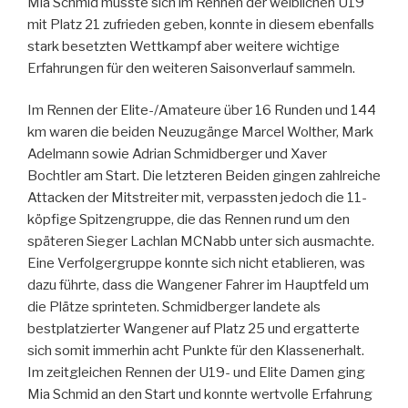
Mia Schmid musste sich im Rennen der weiblichen U19
mit Platz 21 zufrieden geben, konnte in diesem ebenfalls
stark besetzten Wettkampf aber weitere wichtige
Erfahrungen für den weiteren Saisonverlauf sammeln.
Im Rennen der Elite-/Amateure über 16 Runden und 144
km waren die beiden Neuzugänge Marcel Wolther, Mark
Adelmann sowie Adrian Schmidberger und Xaver
Bochtler am Start. Die letzteren Beiden gingen zahlreiche
Attacken der Mitstreiter mit, verpassten jedoch die 11-
köpfige Spitzengruppe, die das Rennen rund um den
späteren Sieger Lachlan MCNabb unter sich ausmachte.
Eine Verfolgergruppe konnte sich nicht etablieren, was
dazu führte, dass die Wangener Fahrer im Hauptfeld um
die Plätze sprinteten. Schmidberger landete als
bestplatzierter Wangener auf Platz 25 und ergatterte
sich somit immerhin acht Punkte für den Klassenerhalt.
Im zeitgleichen Rennen der U19- und Elite Damen ging
Mia Schmid an den Start und konnte wertvolle Erfahrung