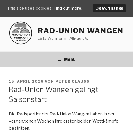
This site uses cookies:
Find out more.
Okay, thanks
Zum
Inhalt
RAD-UNION WANGEN
springen
1913 Wangen im Allgäu e.V.
Menü
VERÖFFENTLICHT
15. APRIL 2026
VON
PETER CLAUSS
AM
Rad-Union Wangen gelingt
Saisonstart
Die Radsportler der Rad-Union Wangen haben in den
vergangenen Wochen ihre ersten beiden Wettkämpfe
bestritten.