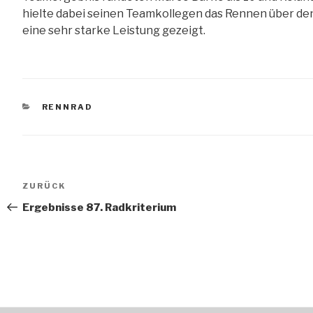
hielte dabei seinen Teamkollegen das Rennen über den 
eine sehr starke Leistung gezeigt.
KATEGORIEN
RENNRAD
Beitragsnavigation
Vorheriger
ZURÜCK
Beitrag
Ergebnisse 87. Radkriterium