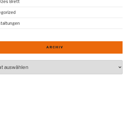
rzes Brett
egorized
staltungen
ARCHIV
v