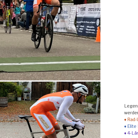
Legend
werden
♦ Rad-
♦ Elit
♦ 4-Lä