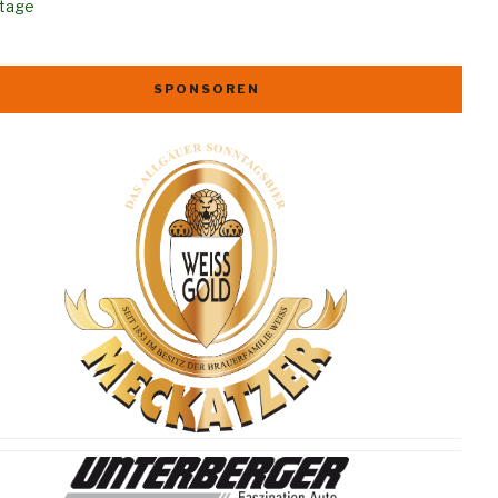
rtage
SPONSOREN