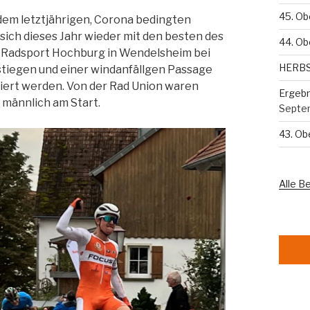
45. Ob
dem letztjährigen, Corona bedingten
ich dieses Jahr wieder mit den besten des
44. Ob
e Radsport Hochburg in Wendelsheim bei
HERB
nstiegen und einer windanfällgen Passage
viert werden. Von der Rad Union waren
Ergebn
d männlich am Start.
Septe
43. O
Alle B