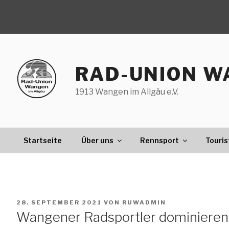
Zum
Inhalt
springen
RAD-UNION W
1913 Wangen im Allgäu e.V.
Startseite
Über uns
Rennsport
Touris
VERÖFFENTLICHT
28. SEPTEMBER 2021
VON
RUWADMIN
AM
Wangener Radsportler dominieren