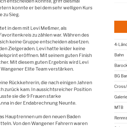
sich entscheiden konnte, griff diesmal
Metern konnte er bei dem sehr welligen Kurs
 zu Sieg.
t in dem mit Levi Meßmer, als
avoritenkreis zu zählen war. Währen des
sich keine Gruppe entscheiden absetzen.
4-Län
en Zielgeraden. Levi hatte leider keine
Bahn
ielsprint eröffnen. Mit seinem guten Finish
cher. Mit diesem guten Ergebnis wird Levi
Baroc
as Wangener Elite Team verstärken.
BG Ba
eine Rückkehrerin, die nach einigen Jahren
Cross/
h zurück kam. In aussichtsreicher Position
usste sie die 9 Frauen starke
Galeri
Anna in der Endabrechnung Neunte.
MTB
 das Hauptrennen um den neuen Baden
Rennr
mitteln. Von den Wangener Fahrern waren