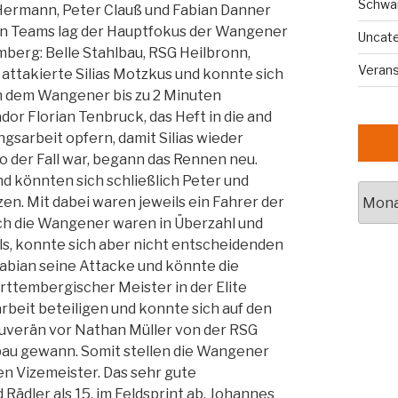
Schwa
 Hermann, Peter Clauß und Fabian Danner
nen Teams lag der Hauptfokus der Wangener
Uncat
berg: Belle Stahlbau, RSG Heilbronn,
Veran
 attakierte Silias Motzkus und konnte sich
n dem Wangener bis zu 2 Minuten
or Florian Tenbruck, das Heft in die and
ngsarbeit opfern, damit Silias wieder
o der Fall war, begann das Rennen neu.
 könnten sich schließlich Peter und
Archi
n. Mit dabei waren jeweils ein Fahrer der
ch die Wangener waren in Überzahl und
ls, konnte sich aber nicht entscheidenden
 Fabian seine Attacke und könnte die
ttembergischer Meister in der Elite
rbeit beteiligen und konnte sich auf den
ouverän vor Nathan Müller von der RSG
bau gewann. Somit stellen die Wangener
en Vizemeister. Das sehr gute
ädler als 15. im Feldsprint ab. Johannes