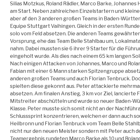
Silias Motzkus, Roland Rädler, Marco Barke, Johannes
am Start. Neben zahlreichen Einzelstartern und klei
aber af den 3 anderen großen Teams in Baden-Württem
Equipe Stuttgart Vaihingen. Gleich in der ersten Runde
solo vom Feld absetzen. Die anderen Teams gewährte
Vorsprung, ehe das Team Belle Stahlbau um, Lokalmatad
nahm. Dabei mussten sie 6 ihrer 9 Starter für die Führu
eingeholt wurde. Als dies nach einem 65 km langen Sol
Nach einigen Attacken von Johannes, Marco und Roland
Fabian mit einer 6 Mann starken Spitzengruppe absetze
anderen großen Teams und auch Florian Tenbruck. Do
spielten diese gekonnt aus. Peter attackierte mehrma
absetzen. Am finalen Anstieg, 3 km vor Ziel, lancierte
Mitstreiter abschütteln und wurde so neuer Baden-Wür
Klasse. Peter musste sich somit nicht an der Nachführa
Schlusssprint konzentrieren, welchen er dann auch s
Heilbronn und Florian Tenbruck vom Team Belle Stahl
nicht nur den neuen Meister sondern mit Peter auch d
Teamergebnis rundeten Marco Barke als 10 und Roland R