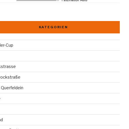
KATEGORIEN
der-Cup
kstrasse
rockstraße
 Querfeldein
e
ad