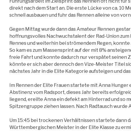
Führungsarbeit im Zielsprint das Rennen oft nicht für 
direkt nach dem Start an. Die erste Lücke von ca. 10 
schnell ausbauen und fuhr das Rennen alleine von vorne
Gegen Mittag wurde dann das Amateur Rennen gestarte
hoffnungsvolles Nachwuchstalent der Rad-Union zum F
Rennes und weiterhin bei strömendem Regen, konnte 
So kam es zum Massensprint auf der mit 8% ansteigend
freie Fahrt und konnte dadurch nur verspätet seinen Z
könnte er sich aber dennoch den Vize-Meister Titel si
nächstes Jahr in die Elite Kategorie aufsteigen und d
Im Rennen der Elite Frauen startete mit Anna Hunger 
Abstinenz vom Radsport, dieses Jahr bereits erfolgreic
liegend, ereilte Anna ein defekt am Hinterrad und so m
Spitzengruppe ziehen lassen. Nach Radtausch wurde 
Um 15:45 bei trockenen Verhältnissen startete dann
Württembergischen Meister in der Elite Klasse zu er