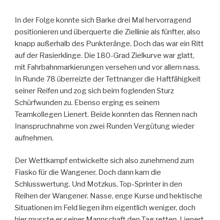
In der Folge konnte sich Barke drei Mal hervorragend
positionieren und überquerte die Ziellinie als fünfter, also
knapp außerhalb des Punkteränge. Doch das war ein Ritt
auf der Rasierklinge. Die 180-Grad Zielkurve war glatt,
mit Fahrbahnmarkierungen versehen und vor allem nass.
In Runde 78 überreizte der Tettnanger die Haftfähigkeit
seiner Reifen und zog sich beim foglenden Sturz
Schürfwunden zu. Ebenso erging es seinem
Teamkollegen Lienert. Beide konnten das Rennen nach
Inanspruchnahme von zwei Runden Vergütung wieder
aufnehmen.
Der Wettkampf entwickelte sich also zunehmend zum
Fiasko für die Wangener. Doch dann kam die
Schlusswertung. Und Motzkus, Top-Sprinter in den
Reihen der Wangener. Nasse, enge Kurse und hektische
Situationen im Feld liegen ihm eigentlich weniger, doch
hier musste er seiner Mannschaft den Tag retten. Lienert