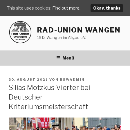
This site uses cookies:
Find out more.
Okay, thanks
Zum
Inhalt
RAD-UNION WANGEN
springen
1913 Wangen im Allgäu e.V.
Menü
VERÖFFENTLICHT
30. AUGUST 2021
VON
RUWADMIN
AM
Silias Motzkus Vierter bei
Deutscher
Kriteriumsmeisterschaft