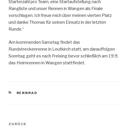
Starterzahl pro Team, eine Startaufstellung nach
Rangliste und unser Rennen in Wangen als Finale
vorschlagen. Ich freue mich über meinen vierten Platz
und danke Thomas für seinen Einsatz in der letzten
Runde.“
Am kommenden Samstag findet das
Rundstreckenrenne in Leutkirch statt, am darauffolgen
Sonntag geht es nach Freising bevor schließlich am 19.9.
das Heimrennen in Wangen stattfindet.
KATEGORIEN
RENNRAD
Beitragsnavigation
Vorheriger
ZURÜCK