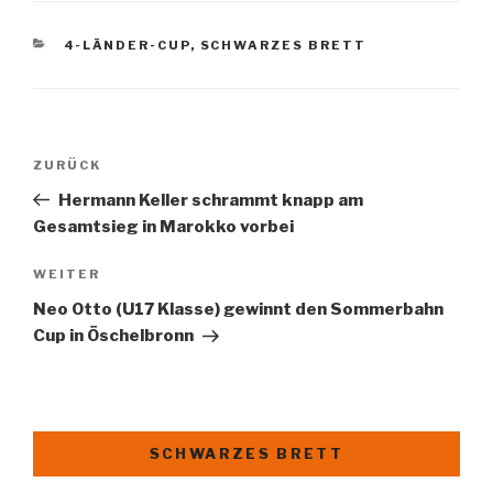
KATEGORIEN
4-LÄNDER-CUP
,
SCHWARZES BRETT
Beitragsnavigation
Vorheriger
ZURÜCK
Beitrag
Hermann Keller schrammt knapp am
Gesamtsieg in Marokko vorbei
Nächster
WEITER
Beitrag
Neo Otto (U17 Klasse) gewinnt den Sommerbahn
Cup in Öschelbronn
SCHWARZES BRETT