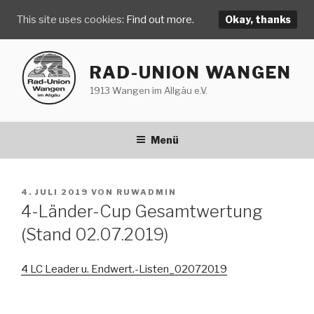
This site uses cookies:
Find out more.
Okay, thanks
Zum
Inhalt
RAD-UNION WANGEN
springen
1913 Wangen im Allgäu e.V.
Menü
VERÖFFENTLICHT
4. JULI 2019
VON
RUWADMIN
AM
4-Länder-Cup Gesamtwertung
(Stand 02.07.2019)
4 LC Leader u. Endwert.-Listen_02072019