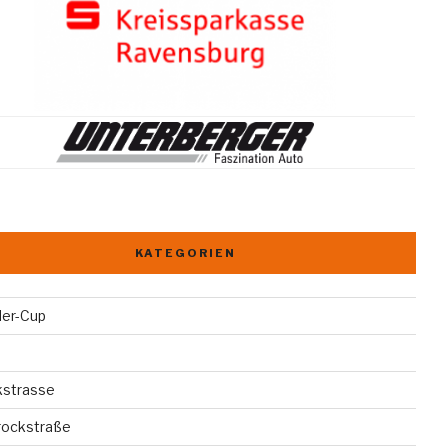
KATEGORIEN
der-Cup
kstrasse
rockstraße