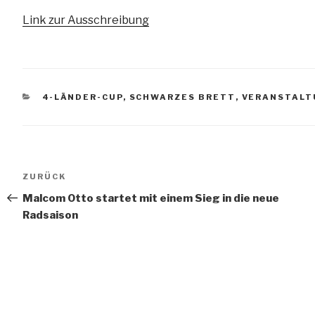
Link zur Ausschreibung
KATEGORIEN
4-LÄNDER-CUP
,
SCHWARZES BRETT
,
VERANSTAL
Beitragsnavigation
Vorheriger
ZURÜCK
Beitrag
Malcom Otto startet mit einem Sieg in die neue
Radsaison