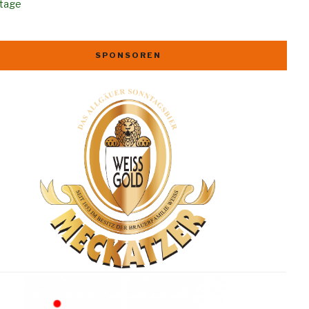
rtage
SPONSOREN