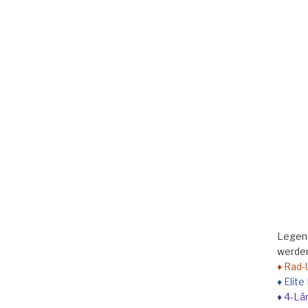
Legend
werden
♦ Rad-
♦ Elit
♦ 4-Lä