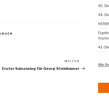
45. Ob
44. Ob
HERB
Ergebn
TUNGEN
Septe
43. O
WEITER
Nächster
Alle B
Beitrag
Erster Saisonsieg für Georg Steinhauser