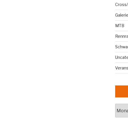
Cross/
Galeri
MTB
Rennr
Schwa
Uncat
Veran
Archi