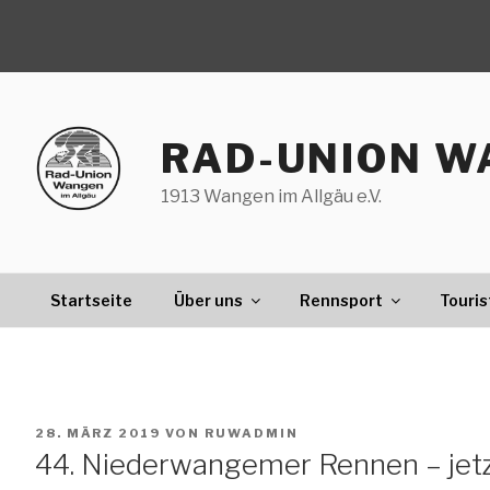
Zum
Inhalt
springen
RAD-UNION W
1913 Wangen im Allgäu e.V.
Startseite
Über uns
Rennsport
Touris
VERÖFFENTLICHT
28. MÄRZ 2019
VON
RUWADMIN
AM
44. Niederwangemer Rennen – jet