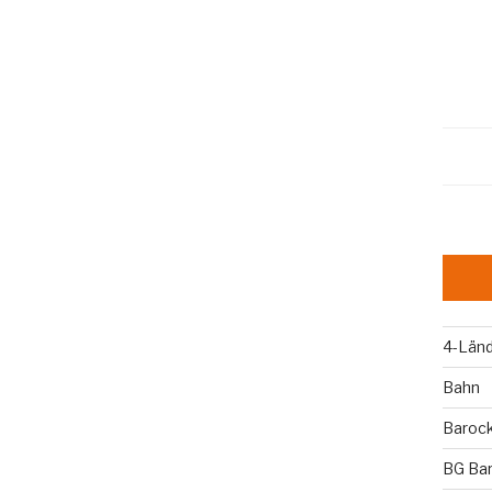
4-Län
Bahn
Baroc
BG Ba