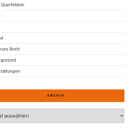
 Querfeldein
e
ad
rzes Brett
egorized
staltungen
ARCHIV
v