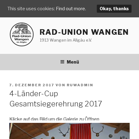
This site uses cookies:
Find out more.
Okay, thanks
Zum
Inhalt
RAD-UNION WANGEN
springen
1913 Wangen im Allgäu e.V.
Menü
VERÖFFENTLICHT
7. DEZEMBER 2017
VON
RUWADMIN
AM
4-Länder-Cup
Gesamtsiegerehrung 2017
Klicke auf das Bild um die Galerie zu Öffnen