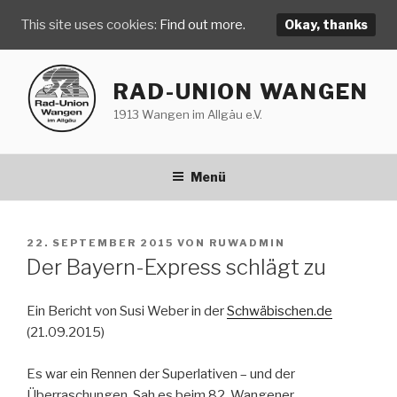
This site uses cookies:
Find out more.
Okay, thanks
Zum
Inhalt
RAD-UNION WANGEN
springen
1913 Wangen im Allgäu e.V.
Menü
VERÖFFENTLICHT
22. SEPTEMBER 2015
VON
RUWADMIN
AM
Der Bayern-Express schlägt zu
Ein Bericht von Susi Weber in der
Schwäbischen.de
(21.09.2015)
Es war ein Rennen der Superlativen – und der
Überraschungen. Sah es beim 82. Wangener