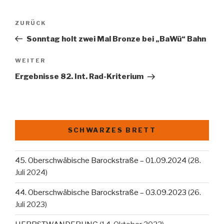
Beitragsnavigation
Vorheriger
ZURÜCK
Beitrag
Sonntag holt zwei Mal Bronze bei „BaWü“ Bahn
Nächster
WEITER
Beitrag
Ergebnisse 82. Int. Rad-Kriterium
SCHWARZES BRETT
45. Oberschwäbische Barockstraße – 01.09.2024
(28.
Juli 2024)
44. Oberschwäbische Barockstraße – 03.09.2023
(26.
Juli 2023)