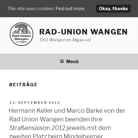
This site uses cookies:
Find out more.
Okay, thanks
Zum
Inhalt
RAD-UNION WANGEN
springen
1913 Wangen im Allgäu e.V.
Menü
BEITRÄGE
VERÖFFENTLICHT
23. SEPTEMBER 2012
AM
Hermann Keller und Marco Barke von der
Rad Union Wangen beenden ihre
Straßensaison 2012 jeweils mit dem
zweiten Platz beim Mindelheimer